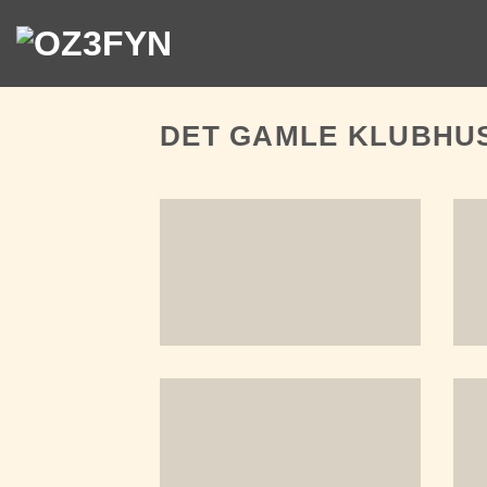
Fortsæt
til
indhold
DET GAMLE KLUBHU