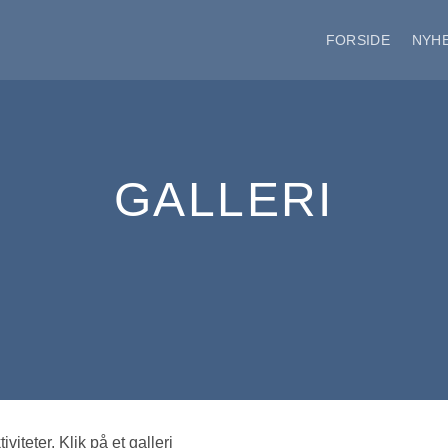
FORSIDE
NYH
GALLERI
iviteter. Klik på et galleri