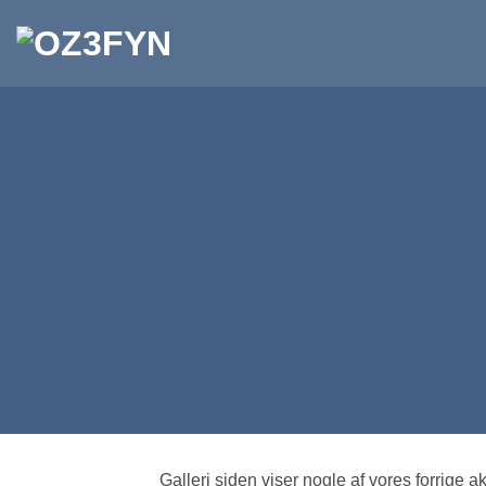
Fortsæt
til
indhold
Galleri siden viser nogle af vores forrige akt