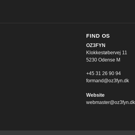
FIND OS
OZ3FYN
Klokkestøbervej 11
5230 Odense M
+45 31 26 90 94
formand@oz3fyn.dk
Website
webmaster@oz3fyn.dk